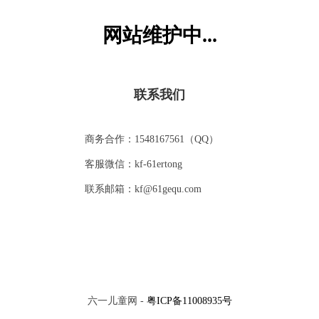
火树银花合，星桥铁锁开。
网站维护中...
暗尘随马去，明月逐人来。
游伎皆秾李，行歌尽落梅。
金吾不禁夜，玉漏莫相催。
赏析：火树银花：比喻灿烂绚丽的灯光和焰火，特指上元节
的灯景；星桥：星津桥，天津三桥之一；铁锁开：比喻京城
联系我们
猜你喜欢
开禁；玉漏：古代用玉做的计时器皿，即滴漏。
正月十五日是中华民族传统节日-----上元节，该诗主要描绘神
商务合作：1548167561（QQ）
龙元年上元夜神都观灯的景象，诗中描写了洛阳市市民元宵
之夜的欢乐景象。首联写灯火辉煌，成语“火树银花”即由此
VIP
VIP
客服微信：kf-61ertong
您还不是VIP
而来；颔联写人流如潮，明暗相间，纵横交错；颈联写夜游
之乐，突出歌妓容貌艳丽；尾联写人们对美好时光和事物的
联系邮箱：kf@61gequ.com
开通VIP会员可免费观看
无限留恋。全诗色彩明艳，用词准确，反映了诗人非凡的艺
术才能。
译文：正月十五之夜，到处映射出璀璨的光芒，犹如娇艳的
立即开通
花朵一般；星津桥上点缀着无数明灯，护城河望去就像天上
咏怀古迹其三
赋得暮雨送李胄
的星河，由于四处都可通行，所以城门铁锁也打开了。人潮
汹涌，马蹄下尘土飞扬，月光洒满每个角落，不管在何处都
能看到明月当头。歌妓们打扮得花枝招展、浓妆艳抹，她们
VIP
VIP
六一儿童网 -
粤ICP备11008935号
一面走，一面高唱“梅花落”。京城取消了夜禁，滴漏啊，你