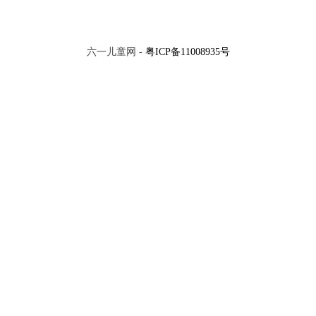
六一儿童网 -
粤ICP备11008935号
x
送朱大入秦
望庐山瀑布
VIP
VIP
咏鹅
游子吟
换一批
评论