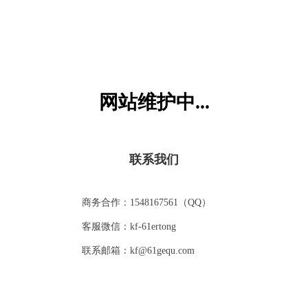
作者：李 峤，
解 落 三 秋 叶，能 开二月 花。
过 江 千 尺 浪，入 竹 万竿 斜。
赏析：解落：吹落，散落；三秋：秋季，一说指农历九
月。“风”这首诗采用夸张的手法，
以“三”、“二”、“千”、“万”这几个数字组合来表现出风的强
网站维护中...
猜你喜欢
大，同时也表达着诗人对大自然的敬畏之情。诗中每一句都
表达了风的作用，四句诗连续起来，反映了世间的欢乐和悲
伤，表达了“世风”和“人风”，风是善变的，有柔弱，又有彪
悍，风是多情的，姿态丰盈，万竹起舞，短短的四句诗，以
VIP
VIP
联系我们
动态形式描述了风的性格。
译文：秋天的风吹落了金黄的树叶，春天的风吹开了美丽的
鲜花，吹过江面能掀千尺巨浪，吹进竹林，能让无数杆子歪
商务合作：1548167561（QQ）
歪斜斜。
客服微信：kf-61ertong
您还不是VIP
回乡偶书二首（其一）
咏柳
联系邮箱：kf@61gequ.com
开通VIP会员可免费观看
VIP
VIP
立即开通