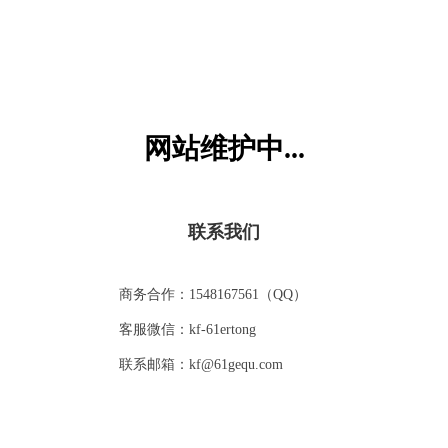
这天，嘟拉坐在客厅里，好奇地看着茶几上的鱼缸，鱼缸里
有三条漂亮的小金鱼在水里游来游去，嘟拉拿起鱼食，一点
一点地喂给小金鱼吃。
嘟拉妈妈：嘟拉，小金鱼已经吃饱咯，要是再吃下去，小金
鱼就该不舒服了。
嘟拉：好吧，那我不喂了，我就静静地看小金鱼游泳。
网站维护中...
猜你喜欢
嘟拉妈妈：嘟拉，既然你这么喜欢小金鱼，那妈妈出个题考
考你，怎么样？
嘟拉：妈妈，你要考我什么呀？
嘟拉妈妈：嘟拉，你仔细数数鱼缸里有几条小金鱼呢？
VIP
VIP
联系我们
嘟拉：1、2、3，有3条小金鱼，
嘟拉妈妈：那如果妈妈送1条给别人，鱼缸里还剩几条呀？
嘟拉：剩下2条，
商务合作：1548167561（QQ）
嘟拉妈妈：那嘟拉能用算式表示出来吗？
嘟拉：我想一想，妈妈，我知道了，是3-1=2，对不对？
客服微信：kf-61ertong
您还不是VIP
嘟拉妈妈：回答正确，嘟拉知道还可以怎么表示吗？
比较快慢
老师的奖励
联系邮箱：kf@61gequ.com
嘟拉：3-2=1，妈妈，老师可是有教过我列算式的，这个难不
开通VIP会员可免费观看
倒我，
嘟拉妈妈：那嘟拉还可以列出其他和等于3的算式来吗？
VIP
VIP
嘟拉：如果妈妈把3条小金鱼都送人，鱼缸里就1条小金鱼也
立即开通