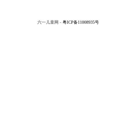
没有了，这时候，就可以列出3-3=0的算式，妈妈，我说得对
吗？
嘟拉妈妈：对，对，嘟拉真聪明！那你愿意把这些小金鱼送
六一儿童网 -
粤ICP备11008935号
人吗？
x
嘟拉：嘿嘿，妈妈，小金鱼还是养在家里好。
数字5
甜甜的巧克力
小朋友们，如果嘟拉妈妈1条小金鱼都没有送人，你会如何表
示呢？
VIP
VIP
嘟拉分果冻
比较远近
换一批
评论