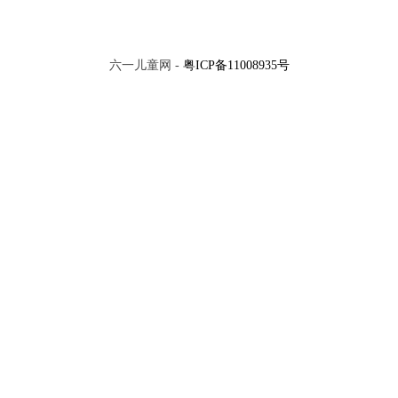
一想。
嘟拉：那就是3，我明白了，3+0=3，还可以表示0+3=3，对
不对？
六一儿童网 -
粤ICP备11008935号
嘟拉爷爷：对了，嘟拉真聪明！
x
小朋友们，你们想到了吗？
甜甜的巧克力
认识单数和双数
VIP
VIP
一盒橡皮擦
比较轻重
换一批
评论