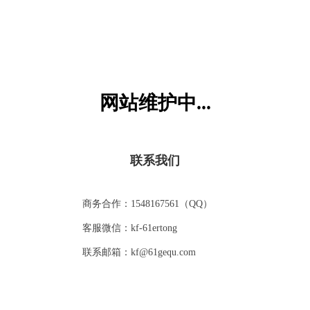
暑假，嘟拉坐着小车到乡下爷爷家玩，刚下车，嘟拉就看见
爷爷家门口躺着一只猫妈妈和两只小猫咪，于是，她兴奋地
跑了过去，
嘟拉：爷爷，这些小猫咪好可爱啊！
嘟拉爷爷：嘟啦这么喜欢小猫咪，那你数一数，一共有几只
呢？
网站维护中...
猜你喜欢
嘟拉：1、2，有两只小猫咪，一只猫妈妈，爷爷，一共是三
只。
嘟拉爷爷：对啦，嘟拉现在有学习数学吗？
嘟拉：有啊，怎么了？
VIP
VIP
联系我们
嘟拉爷爷：那你会用数学算式表示猫咪们的数量吗？
嘟拉：我会，我会，两只小猫咪，一个猫妈妈，就是2+1=3。
嘟拉爷爷：不错，那你还能用其他方式表达吗？
商务合作：1548167561（QQ）
嘟拉：还有吗？我不知道了，爷爷你提示一下吧。
嘟拉爷爷：如果将它们互换位置呢？
客服微信：kf-61ertong
您还不是VIP
嘟拉：我明白了，是1+2=3。
嘟拉的新桌子
认识里外
联系邮箱：kf@61gequ.com
嘟拉爷爷：这就对了，学习就要举一反三，活学活用。那除
开通VIP会员可免费观看
了这两种算式以外，嘟拉知道还可以怎么表示吗？
嘟拉：还有？爷爷，是什么啊？
VIP
VIP
嘟拉爷爷：如果不把猫妈妈和小猫咪划分开呢，嘟拉好好想
立即开通