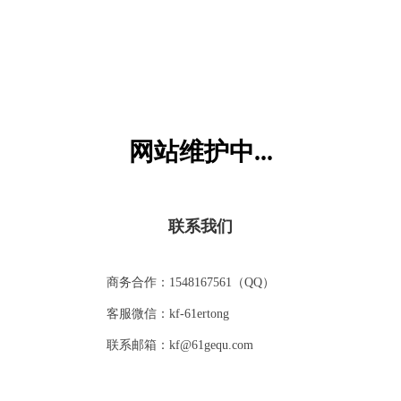
为什么不要玩玩具上松动的零件？
玩具玩的时间一旦久了，就会出现部分零件脱落，或者是有
一些毛绒玩具身上的绒毛容易掉落等这些现象对小朋友们而
言都属于隐藏的危险哦。小朋友，你有过钢铁侠零件掉落或
者是洋娃娃掉头发的经验吗？可能部分零件掉下来的时候你
并没有注意，或者你甚至去玩那些松动的零件，其实这样是
网站维护中...
有危险的哦。因为玩具上松动的零件，毛绒玩具上未粘牢的
猜你喜欢
眼睛、鼻子，玩具上掉落的纽扣，汽车上的轮子等，这些小
零件都有可能造成窒息。小朋友么都喜欢玩磁铁，觉得磁铁
能粘在一起很神奇，但是玩的时候要注意，千万不能吞入腹
联系我们
中，因为有可能导致窒息。如果吞入多块磁铁，磁铁相互吸
引，还可能导致肠梗阻，危及生命。玩偶或者毛绒玩具是很
多小朋友的最爱，但是玩的时候也要注意，玩偶或毛绒玩具
商务合作：1548167561（QQ）
上掉落的毛发不要太靠近去闻它，以免吸入肺里，有可能导
致窒息或呼吸不畅。还有电池，电池因长期不使用有可能会
客服微信：kf-61ertong
泄露;电动玩具使用不当可引起触电和火灾。所以，这类玩具
联系邮箱：kf@61gequ.com
小朋友们还是尽量不要玩。
少吃奶油蛋糕
玩滑梯时怎样注意安全