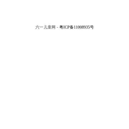
六一儿童网 -
粤ICP备11008935号
小孩子不能用微波炉
下雪天怎样防止摔跤
为什么毒品是万万不能“试”的？
为什么儿童不宜大喊大叫
换一批